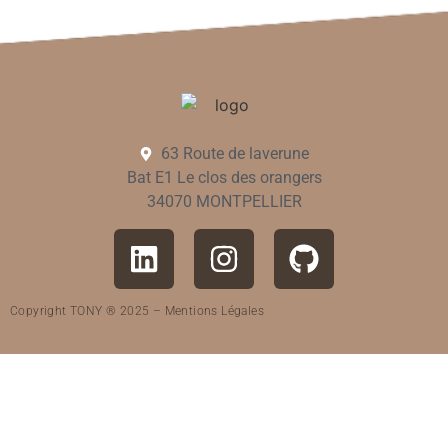
63 Route de laverune
Bat E1 Le clos des orangers
34070 MONTPELLIER
Copyright TONY ® 2025 –
Mentions Légales