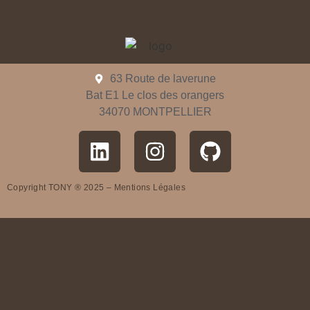
63 Route de laverune
Bat E1 Le clos des orangers
34070 MONTPELLIER
Copyright TONY ® 2025 –
Mentions Légales