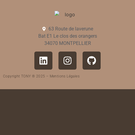
63 Route de laverune
Bat E1 Le clos des orangers
34070 MONTPELLIER
Copyright TONY ® 2025 –
Mentions Légales