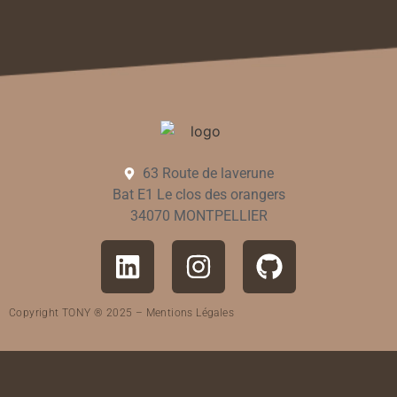
63 Route de laverune
Bat E1 Le clos des orangers
34070 MONTPELLIER
Copyright TONY ® 2025 –
Mentions Légales