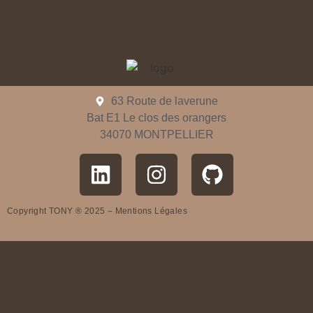
63 Route de laverune
Bat E1 Le clos des orangers
34070 MONTPELLIER
Copyright TONY ® 2025 –
Mentions Légales