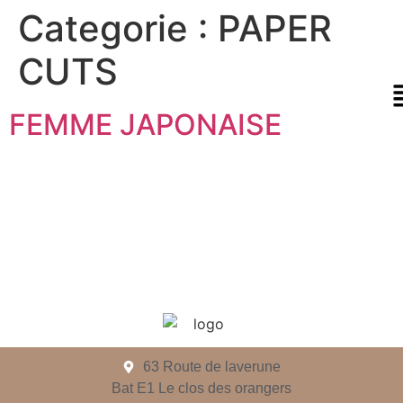
Categorie :
PAPER
CUTS
FEMME JAPONAISE
63 Route de laverune
Bat E1 Le clos des orangers